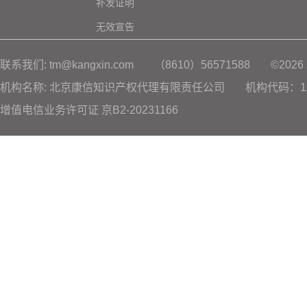
补发证明
无效宣告
联系我们: tm@kangxin.com
（8610）56571588
©20
机构名称: 北京康信知识产权代理有限责任公司
机构代码：11
增值电信业务许可证 京B2-20231166