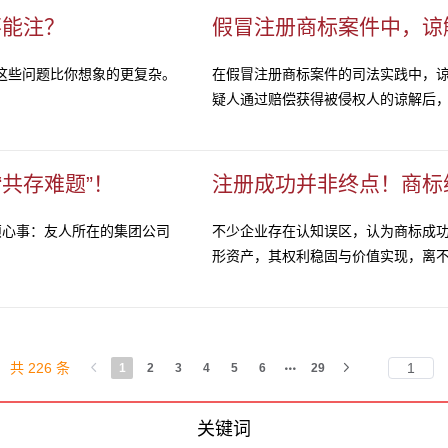
不能注？
假冒注册商标案件中，谅
？这些问题比你想象的更复杂。
在假冒注册商标案件的司法实践中，
疑人通过赔偿获得被侵权人的谅解后，这
“共存难题”！
注册成功并非终点！商标
烦心事：友人所在的集团公司
不少企业存在认知误区，认为商标成
形资产，其权利稳固与价值实现，离不开
共 226 条
1
2
3
4
5
6
29
关键词