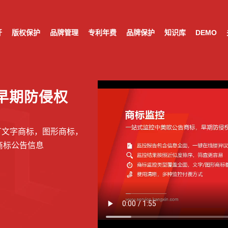
开
版权保护
品牌管理
专利年费
品牌保护
知识库
DEMO
康信IP平台
全球知识产权一站式智
|
AI赋能
以图识图
快速精准
一键直达