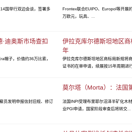
O及14国举行双边会谈，签署多
Frontex联合EUIPO、Europol
万欧元，玩具、...
德·迪奥斯市场查扣
伊拉克库尔德斯坦地区商
年
 Era帽子，价值约36万比索，
伊拉克库尔德斯坦地区商标局新规将商
证书的在审申请，续展按15年周期进
莫尔塔（Morta）：法
止雇员发明申报信封旧规、修订
法国INPI受理布里耶尔沼泽半矿化木
业PGI申请，国家阶段审查后将转交...