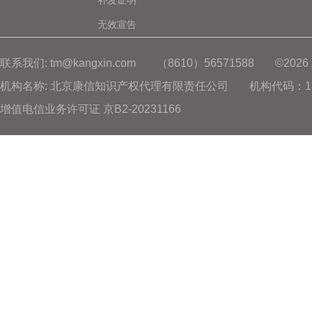
补发证明
无效宣告
联系我们: tm@kangxin.com
（8610）56571588
©20
机构名称: 北京康信知识产权代理有限责任公司
机构代码：11
增值电信业务许可证 京B2-20231166